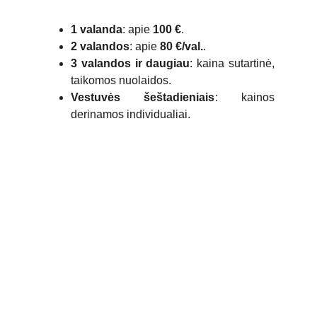
1 valanda
: apie
100 €
.
2 valandos
: apie
80
€/val.
.
3 valandos ir daugiau
: kaina sutartinė,
taikomos nuolaidos.
Vestuvės šeštadieniais
: kainos
derinamos individualiai.