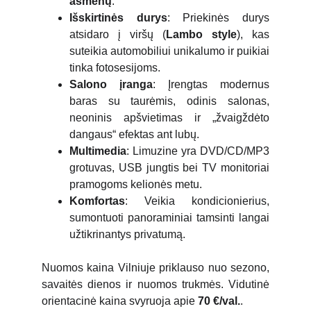
asmenų
.
Išskirtinės durys
: Priekinės durys
atsidaro į viršų (
Lambo style
), kas
suteikia automobiliui unikalumo ir puikiai
tinka fotosesijoms.
Salono įranga
: Įrengtas modernus
baras su taurėmis, odinis salonas,
neoninis apšvietimas ir „žvaigždėto
dangaus“ efektas ant lubų.
Multimedia
: Limuzine yra DVD/CD/MP3
grotuvas, USB jungtis bei TV monitoriai
pramogoms kelionės metu.
Komfortas
: Veikia kondicionierius,
sumontuoti panoraminiai tamsinti langai
užtikrinantys privatumą.
Nuomos kaina Vilniuje priklauso nuo sezono,
savaitės dienos ir nuomos trukmės. Vidutinė
orientacinė kaina svyruoja apie
70
€/val.
.