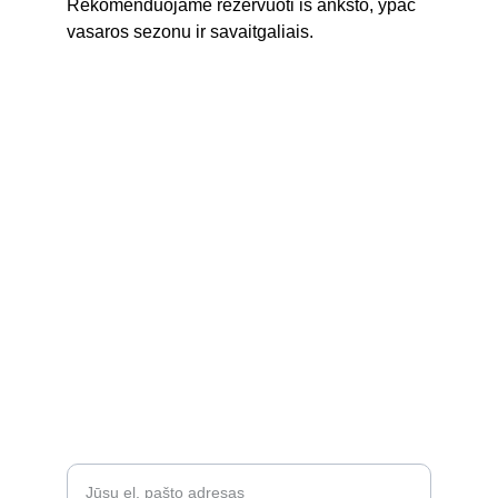
Rekomenduojame rezervuoti iš anksto, ypač 
vasaros sezonu ir savaitgaliais.
Limuzinai
Nuomojame limuzinus visoje Lietuvoje.
Skambinti
+37067554951
KLIENTAI
Kelių pasirinkimų
Įveskite savo el. paštą*