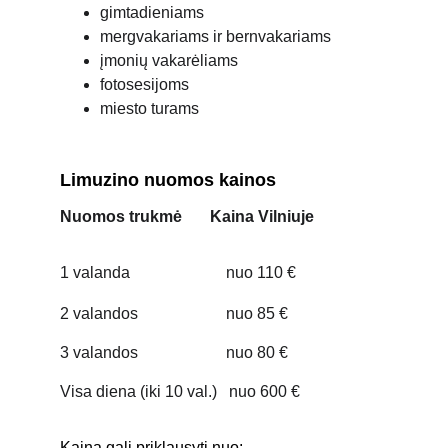
gimtadieniams
mergvakariams ir bernvakariams
įmonių vakarėliams
fotosesijoms
miesto turams
Limuzino nuomos kainos
Nuomos trukmė Kaina Vilniuje
1 valanda nuo 110 €
2 valandos nuo 85 €
3 valandos nuo 80 €
Visa diena (iki 10 val.) nuo 600 €
Kaina gali priklausyti nuo: