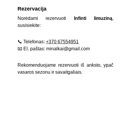
Rezervacija
Norėdami rezervuoti
Infinti limuziną
,
susisiekite:
📞 Telefonas:
+370 67554951
📧 El. paštas: minalkai@gmail.com
Rekomenduojame rezervuoti iš anksto, ypač
vasaros sezonu ir savaitgaliais.
Limuzinai
Nuomojame limuzinus visoje Lietuvoje.