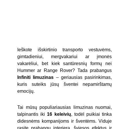
Ieškote išskirtinio transporto vestuvėms,
gimtadieniui, mergvakariui ar įmonės
vakarėliui, bet kiek santūresnių formų nei
Hummer ar Range Rover? Tada prabangus
Infiniti limuzinas
– geriausias pasirinkimas,
kuris suteiks jūsų šventei nepamirštamų
emocijų.
Tai mūsų populiariausias limuzinas nuomai,
talpinantis iki
16 keleivių
, todėl puikiai tinka
didesnėms kompanijoms ir šventėms. Viduje
rasite prabangų interjerą, šviesos efektus ir