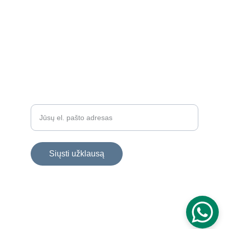
Skambinti
+37067554951
KLIENTAI
Kelių pasirinkimų
Įveskite savo el. paštą*
Siųsti užklausą